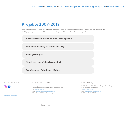
Startseite
Die Region
LEADER
Projekte
100% EnergieRegion+
Downloads
Kontakt
Projekte 2007-2013
In der Förderperiode 2007 bis 2013 standen dem Aller-Leine-Tal 2,1 Millionen Euro für die Umsetzung von Projekten zur
Verfügung. Insgesamt wurden 52 Projekte in den folgenden fünf Handlungsfeldern umgesetzt:
Familienfreundlichkeit und Demografie
Wissen - Bildung - Qualifizierung
EnergieRegion
Siedlung und Kulturlandschaft
Tourismus - Erholung - Kultur
Unsere Social Media Kanäle
Kontakt - Geschäftsstelle der LAG
Kontakt - LEADER-Regionalmanagement
c/o Samtgemeinde Ahlden
KoRiS – Kommunikative Stadt- und Regionalentwicklung
Carsten Niemann (LAG-Vorsitzender) / Christina Naujokat
Ronja Lindemann, Judith Krause
Tel.:
05164/9707-70
Tel.:
0511/590974-30
E-Mail:
naujokat-samtgemeinde@ahlden.de
E-Mail:
lindemann@koris-hannover.de
Bahnhofstraße 30, 29693 Hodenhagen
Bödekerstraße 11, 30161 Hannover
Datenschutz
/
Impressum
© 2026 KoRiS